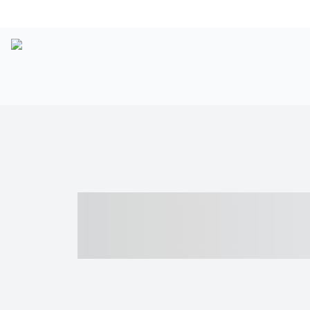
----- ----- -- -
- ------