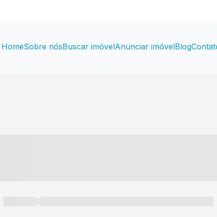
Home
Sobre nós
Buscar imóvel
Anunciar imóvel
Blog
Contat
----- ---- ---- -- ----
----- -----
----- ----- -- ------ ---- ---- -- ----- ----- ----- --- ------