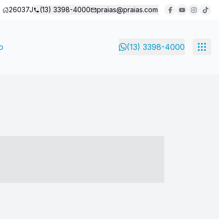
26037J
(13) 3398-4000
praias@praias.com
o
(13) 3398-4000
- ----- ----- --