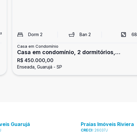
²
Dorm
2
Ban
2
68
Casa em Condomínio
Casa em condomínio, 2 dormitórios,
R$ 450.000,00
Enseada, Guarujá
Enseada, Guarujá - SP
veis Guarujá
Praias Imóveis Riviera
J
CRECI:
26037J