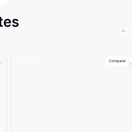
tes
Prev
Cód:
87028
Comparar