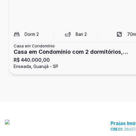
Dorm
2
Ban
2
70
m
Casa em Condomínio
Casa em Condomínio com 2 dormitórios,
R$ 440.000,00
Enseada, Guarujá
Enseada, Guarujá - SP
Praias Imó
CRECI:
26037