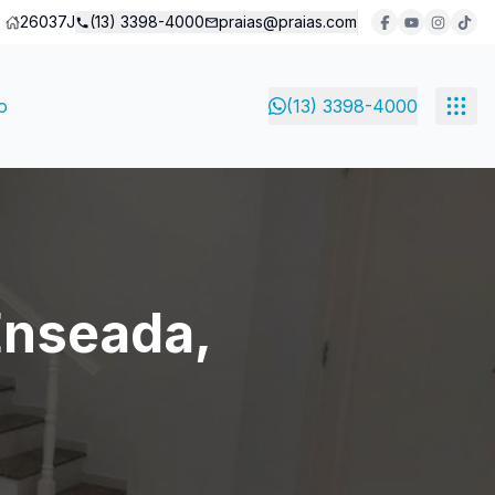
26037J
(13) 3398-4000
praias@praias.com
o
(13) 3398-4000
 Enseada,