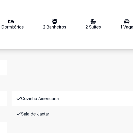
2
Dormitório
s
2
Banheiro
s
2
Suíte
s
1
Vag
Cozinha Americana
Sala de Jantar