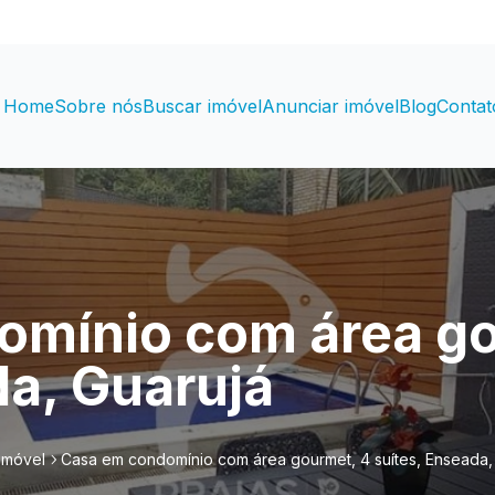
Home
Sobre nós
Buscar imóvel
Anunciar imóvel
Blog
Contat
omínio com área go
da, Guarujá
imóvel
Casa em condomínio com área gourmet, 4 suítes, Enseada,