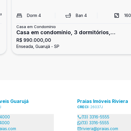
²
Dorm
4
Ban
4
160
Casa em Condomínio
Casa em condomínio, 3 dormitórios,
R$ 990.000,00
Enseada, Guarujá
Enseada, Guarujá - SP
veis Guarujá
Praias Imóveis Riviera
J
CRECI:
26037J
-4000
(13) 3316-5555
-4000
(13) 3316-5555
aias.com
riviera@praias.com