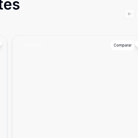
tes
Prev
Cód:
83699
Comparar