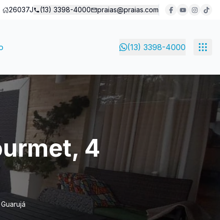
26037J
(13) 3398-4000
praias@praias.com
o
(13) 3398-4000
urmet, 4
 Guarujá