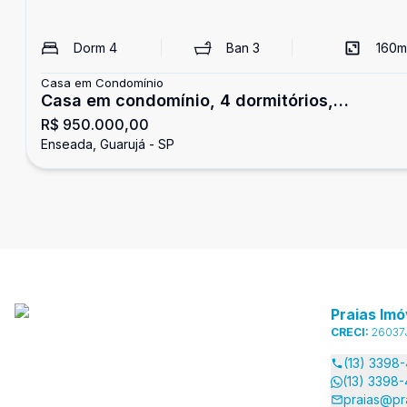
Dorm
4
Ban
3
160
m
Casa em Condomínio
Casa em condomínio, 4 dormitórios,
R$ 950.000,00
Enseada, Guarujá
Enseada, Guarujá - SP
Praias Imó
CRECI:
26037
(13) 3398
(13) 3398
praias@pr