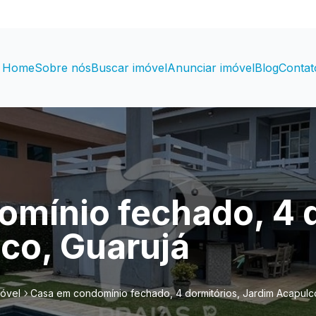
Home
Sobre nós
Buscar imóvel
Anunciar imóvel
Blog
Contat
mínio fechado, 4 d
co, Guarujá
móvel
Casa em condomínio fechado, 4 dormitórios, Jardim Acapulc