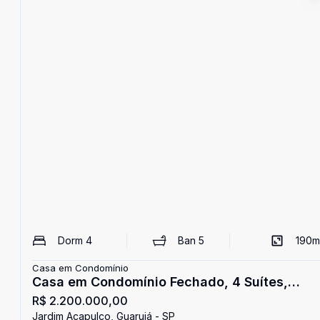
Dorm
4
Ban
5
190
m
Casa em Condomínio
Casa em Condomínio Fechado, 4 Suítes,
R$ 2.200.000,00
Jardim Acapulco, Guarujá
Jardim Acapulco, Guarujá - SP