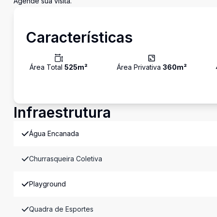
Agende sua visita.
Características
Área Total
525
m²
Área Privativa
360
m²
Infraestrutura
Água Encanada
Churrasqueira Coletiva
Playground
Quadra de Esportes