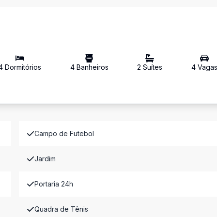
4
Dormitório
s
4
Banheiro
s
2
Suíte
s
4
Vaga
Campo de Futebol
Jardim
Portaria 24h
Quadra de Tênis