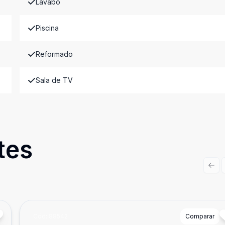
Lavabo
Piscina
Reformado
Sala de TV
tes
Prev
Cód:
88542
Comparar