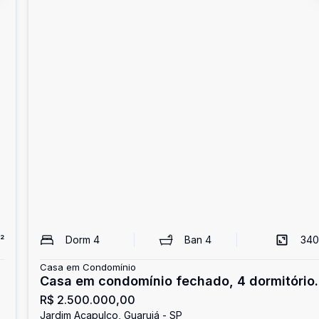
²
Dorm
4
Ban
4
340
Casa em Condomínio
Casa em condomínio fechado, 4 dormitório
R$ 2.500.000,00
Jardim Acapulco, Guarujá
Jardim Acapulco, Guarujá - SP