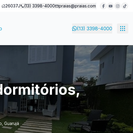
26037J
(13) 3398-4000
praias@praias.com
o
(13) 3398-4000
ormitórios,
o, Guarujá