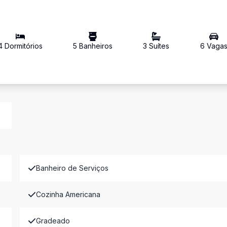
4
Dormitório
s
5
Banheiro
s
3
Suíte
s
6
Vaga
Banheiro de Serviços
Cozinha Americana
Gradeado