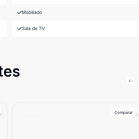
Mobiliado
Sala de TV
tes
Prev
Cód:
88077
Comparar