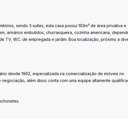
tórios, sendo 3 suítes, esta casa possui 193m² de área privativa e
em, armários embutidos, churrasqueira, cozinha americana, depend
 de TV, W.C. de empregada e jardim. Boa localização, próximo a div
iário desde 1962, especializada na comercialização de imóveis no
 negociação, além disso conta com uma equipe altamente qualific
anchonetes.