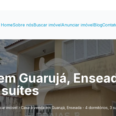
Home
Sobre nós
Buscar imóvel
Anunciar imóvel
Blog
Contat
em Guarujá, Ensead
 suítes
car imóvel
Casa à venda em Guarujá, Enseada - 4 dormitórios, 3 su