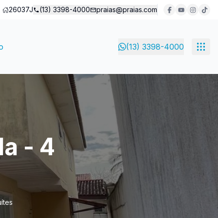
26037J
(13) 3398-4000
praias@praias.com
o
(13) 3398-4000
a - 4
ítes