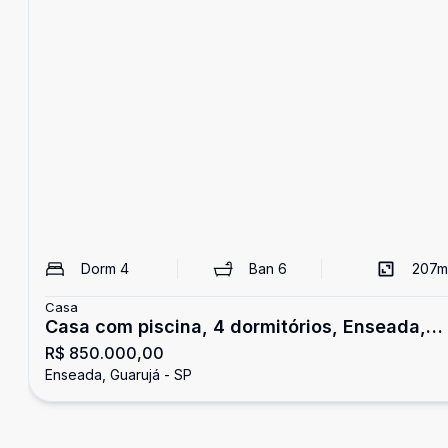
Dorm
4
Ban
6
207
m
Casa
Casa com piscina, 4 dormitórios, Enseada,
R$ 850.000,00
Guarujá
Enseada, Guarujá - SP