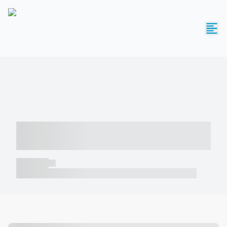
----- ----- -- ------ ---- ---- -- ----- -----
----- --- ------
----- -----
----- ----- -- ------ ---- ---- -- ----- ----- ----- --- ------