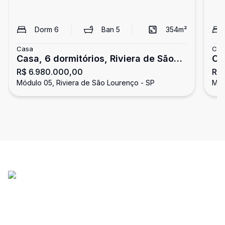
Dorm
6
Ban
5
354
m²
Casa
Cas
Casa, 6 dormitórios, Riviera de São
Ca
R$ 6.980.000,00
R$ 
Lourenço
Lo
Módulo 05, Riviera de São Lourenço - SP
Mód