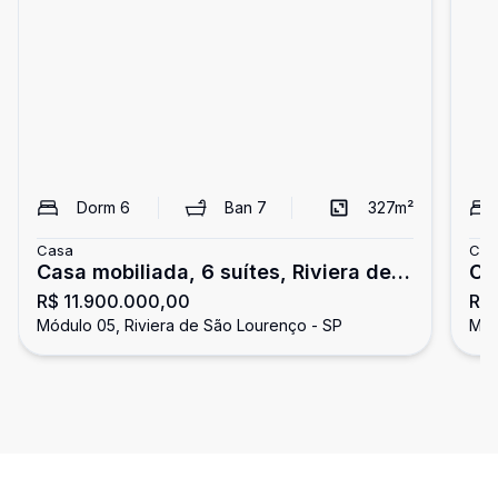
Dorm
6
Ban
7
327
m²
Casa
Cas
Casa mobiliada, 6 suítes, Riviera de
Ca
R$ 11.900.000,00
R$
São Lourenço
Lo
Módulo 05, Riviera de São Lourenço - SP
Mód