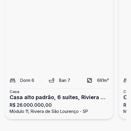
Dorm
6
Ban
7
661
m²
Casa
Cas
Casa alto padrão, 6 suítes, Riviera de
Ca
R$ 26.000.000,00
R$
São Lourenço
Ri
Módulo 11, Riviera de São Lourenço - SP
Mód