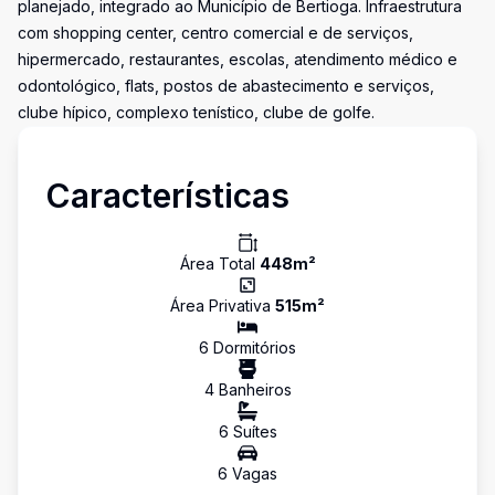
planejado, integrado ao Município de Bertioga. Infraestrutura
com shopping center, centro comercial e de serviços,
hipermercado, restaurantes, escolas, atendimento médico e
odontológico, flats, postos de abastecimento e serviços,
clube hípico, complexo tenístico, clube de golfe.
Características
Área Total
448
m²
Área Privativa
515
m²
6
Dormitório
s
4
Banheiro
s
6
Suíte
s
6
Vaga
s