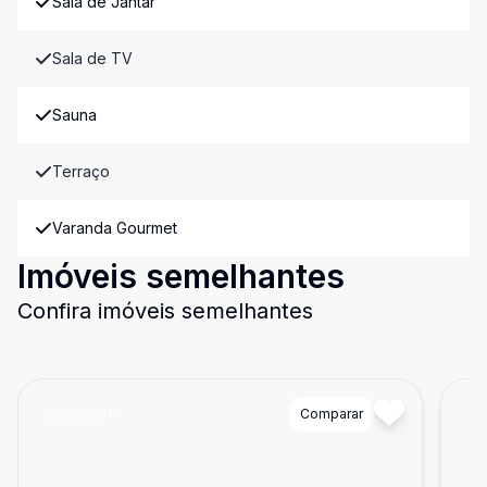
Sala de Jantar
Sala de TV
Sauna
Terraço
Varanda Gourmet
Imóveis semelhantes
Confira imóveis semelhantes
Cód:
88817
Comparar
Có