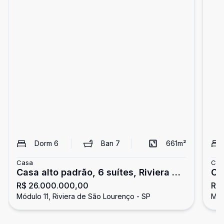
Dorm
6
Ban
7
661
m²
Casa
Cas
Casa alto padrão, 6 suítes, Riviera de
Ca
R$ 26.000.000,00
R$
São Lourenço
Ri
Módulo 11, Riviera de São Lourenço - SP
Mód