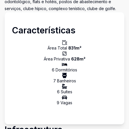
odontológico, flats e hotéis, postos de abastecimento e
serviços, clube hípico, complexo tenístico, clube de golfe.
Características
Área Total
831
m²
Área Privativa
628
m²
6
Dormitório
s
7
Banheiro
s
6
Suíte
s
9
Vaga
s