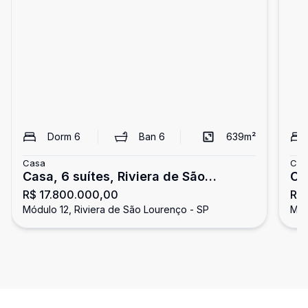
Dorm
6
Ban
6
639
m²
Casa
Cas
Casa, 6 suítes, Riviera de São
Ca
R$ 17.800.000,00
R$
Lourenço
go
Módulo 12, Riviera de São Lourenço - SP
Mód