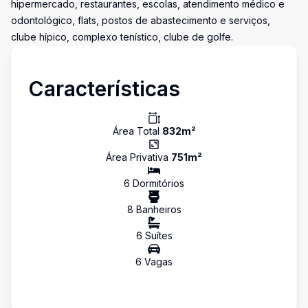
hipermercado, restaurantes, escolas, atendimento médico e
odontológico, flats, postos de abastecimento e serviços,
clube hípico, complexo tenístico, clube de golfe.
Características
Área Total
832
m²
Área Privativa
751
m²
6
Dormitório
s
8
Banheiro
s
6
Suíte
s
6
Vaga
s