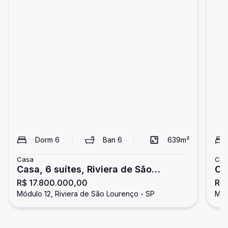
Dorm
6
Ban
6
639
m²
Casa
Cas
Casa, 6 suítes, Riviera de São
Ca
R$ 17.800.000,00
R$
Lourenço
go
Módulo 12, Riviera de São Lourenço - SP
Mód