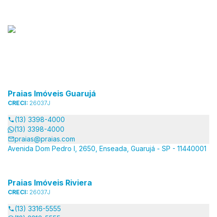
Praias Imóveis Guarujá
CRECI:
26037J
(13) 3398-4000
(13) 3398-4000
praias@praias.com
Avenida Dom Pedro I, 2650, Enseada, Guarujá - SP - 11440001
Praias Imóveis Riviera
CRECI:
26037J
(13) 3316-5555