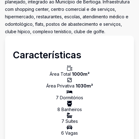
planejado, integrado ao Município de Bertioga. Infraestrutura
com shopping center, centro comercial e de serviços,
hipermercado, restaurantes, escolas, atendimento médico e
odontológico, flats, postos de abastecimento e serviços,
clube hípico, complexo tenístico, clube de golfe.
Características
Área Total
1000
m²
Área Privativa
1030
m²
7
Dormitório
s
8
Banheiro
s
7
Suíte
s
6
Vaga
s