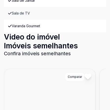
Sala de Jantar
Sala de TV
Varanda Gourmet
Video do imóvel
Imóveis semelhantes
Confira imóveis semelhantes
Cód:
76201
Comparar
Có