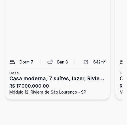
Dorm
7
Ban
8
642
m²
Casa
Cas
Casa moderna, 7 suítes, lazer, Riviera
Ca
R$ 17.000.000,00
R$
de São Lourenço
na
Módulo 12, Riviera de São Lourenço - SP
Mód