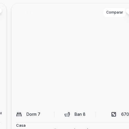
Cód:
83408
Comparar
²
Dorm
7
Ban
8
670
Casa