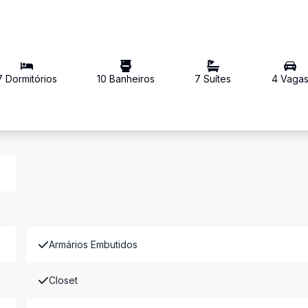
7
Dormitório
s
10
Banheiro
s
7
Suíte
s
4
Vaga
Armários Embutidos
Closet