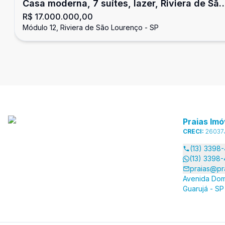
Casa moderna, 7 suítes, lazer, Riviera de São
R$ 17.000.000,00
Lourenço
Módulo 12, Riviera de São Lourenço - SP
Praias Imó
CRECI:
26037
(13) 3398
(13) 3398
praias@pr
Avenida Dom
Guarujá - SP