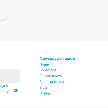
Casa mobiliada, 7 suítes, Riviera de São
R$ 14.950.000,00
Lourenço
Módulo 12, Riviera de São Lourenço - SP
Navegação rápida
Home
Sobre nós
Buscar imóvel
Anunciar imóvel
oja 01,
Blog
ertioga - SP
Contato