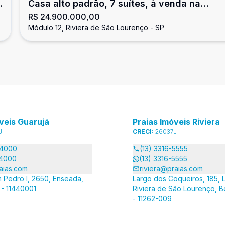
Casa alto padrão, 7 suítes, à venda na
R$ 24.900.000,00
Riviera de São Lourenço
Módulo 12, Riviera de São Lourenço - SP
veis Guarujá
Praias Imóveis Riviera
J
CRECI:
26037J
-4000
(13) 3316-5555
-4000
(13) 3316-5555
aias.com
riviera@praias.com
 Pedro I, 2650, Enseada,
Largo dos Coqueiros, 185, L
 - 11440001
Riviera de São Lourenço, B
- 11262-009