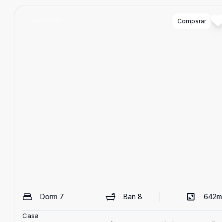
Cód:
76201
Comparar
Dorm
7
Ban
8
642
m
Casa