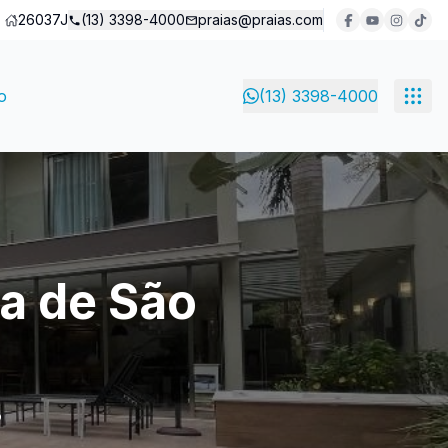
26037J
(13) 3398-4000
praias@praias.com
o
(13) 3398-4000
ra de São
o