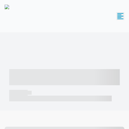
----- ----- -- ------ ---- ---- -- ----- -----
----- --- ------
----- -----
----- ----- -- ------ ---- ---- -- ----- ----- ----- --- ------