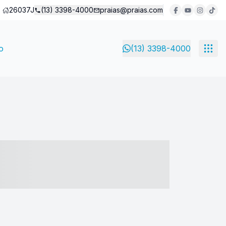
26037J
(13) 3398-4000
praias@praias.com
o
(13) 3398-4000
- ----- ----- --