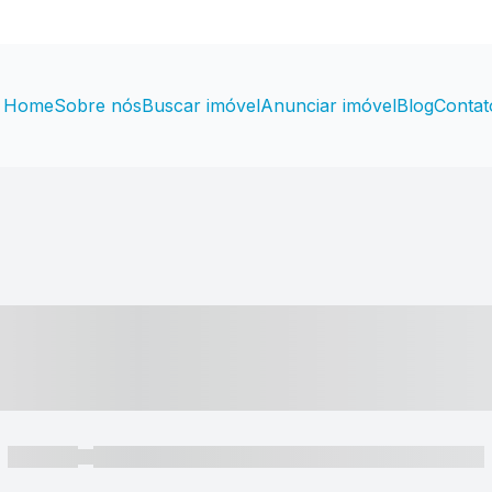
Home
Sobre nós
Buscar imóvel
Anunciar imóvel
Blog
Contat
----- ---- ---- -- ----
----- -----
----- ----- -- ------ ---- ---- -- ----- ----- ----- --- ------