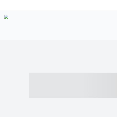
----- ----- -- -
- ------