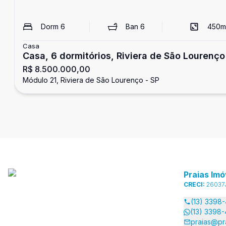
Dorm
6
Ban
6
450
m
Casa
Casa, 6 dormitórios, Riviera de São Lourenço
R$ 8.500.000,00
Módulo 21, Riviera de São Lourenço - SP
Praias Imó
CRECI:
26037
(13) 3398
(13) 3398
praias@pr