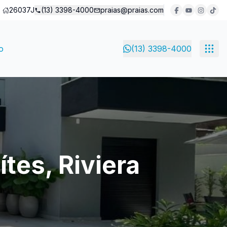
26037J
(13) 3398-4000
praias@praias.com
o
(13) 3398-4000
tes, Riviera