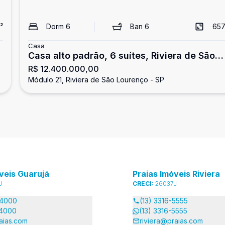
²
Dorm
6
Ban
6
657
Casa
Casa alto padrão, 6 suítes, Riviera de São
R$ 12.400.000,00
Lourenço
Módulo 21, Riviera de São Lourenço - SP
veis Guarujá
Praias Imóveis Riviera
J
CRECI:
26037J
-4000
(13) 3316-5555
-4000
(13) 3316-5555
aias.com
riviera@praias.com