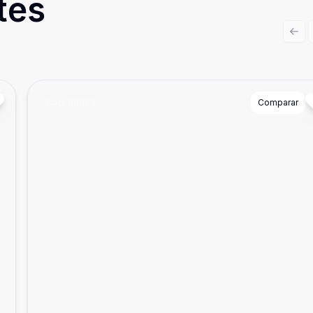
tes
Prev
Cód:
86973
Comparar