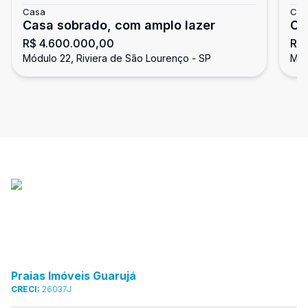
Casa
Cas
Casa sobrado, com amplo lazer
Ca
R$ 4.600.000,00
R$
Lo
Módulo 22, Riviera de São Lourenço - SP
Mód
Praias Imóveis Guarujá
CRECI:
26037J