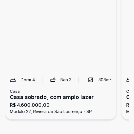
Dorm
4
Ban
3
308
m²
Casa
Cas
Casa sobrado, com amplo lazer
Ca
R$ 4.600.000,00
R$
Lo
Módulo 22, Riviera de São Lourenço - SP
Mód