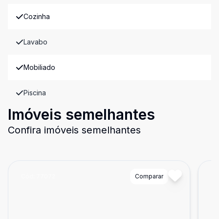
Cozinha
Lavabo
Mobiliado
Piscina
Imóveis semelhantes
Confira imóveis semelhantes
Cód:
77072
Comparar
Có