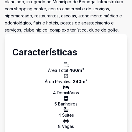
planejado, integrado ao Município de Bertioga. Infraestrutura
com shopping center, centro comercial e de serviços,
hipermercado, restaurantes, escolas, atendimento médico e
odontológico, flats e hotéis, postos de abastecimento e
serviços, clube hípico, complexo tenístico, clube de golfe.
Características
Área Total
460
m²
Área Privativa
240
m²
4
Dormitório
s
5
Banheiro
s
4
Suíte
s
8
Vaga
s