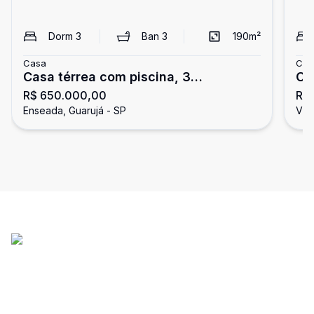
Dorm
3
Ban
3
190
m²
Casa
Cas
Casa térrea com piscina, 3
Ca
R$ 650.000,00
R$
dormitórios, Enseada, Guarujá
Vi
Enseada, Guarujá - SP
Vic