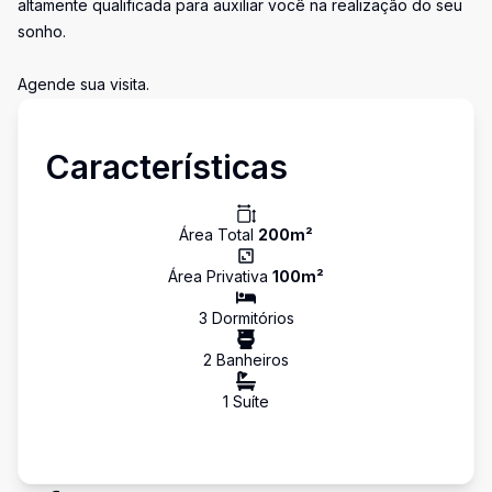
altamente qualificada para auxiliar você na realização do seu
sonho.
Agende sua visita.
Características
Área Total
200
m²
Área Privativa
100
m²
3
Dormitório
s
2
Banheiro
s
1
Suíte