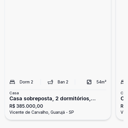
Dorm
2
Ban
2
54
m²
Casa
Cas
Casa sobreposta, 2 dormitórios,
Ca
R$ 385.000,00
R$
Jardim Progresso, Guarujá
de
Vicente de Carvalho, Guarujá - SP
Vic