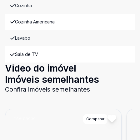
Cozinha
Cozinha Americana
Lavabo
Sala de TV
Video do imóvel
Imóveis semelhantes
Confira imóveis semelhantes
Cód:
88909
Comparar
Có