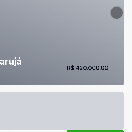
arujá
R$ 420.000,00