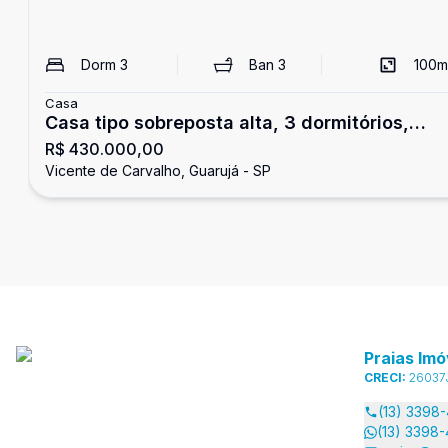
Dorm
3
Ban
3
100
m
Casa
Casa tipo sobreposta alta, 3 dormitórios,
R$ 430.000,00
Vicente de Carvalho, Guarujá
Vicente de Carvalho, Guarujá - SP
Praias Imó
CRECI:
26037
(13) 3398
(13) 3398