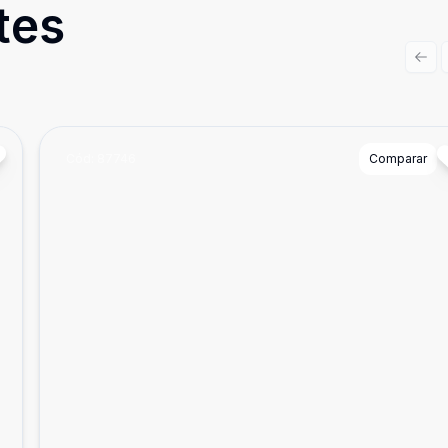
tes
Prev
Cód:
87746
Comparar