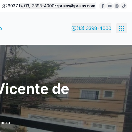
26037J
(13) 3398-4000
praias@praias.com
o
(13) 3398-4000
Vicente de
arujá