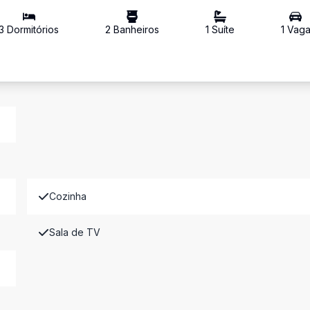
3
Dormitório
s
2
Banheiro
s
1
Suíte
1
Vag
Cozinha
Sala de TV