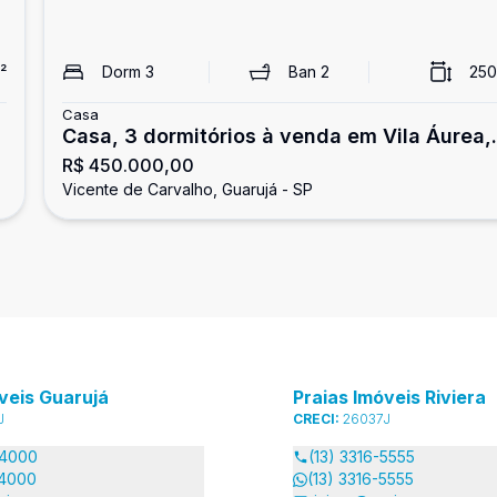
²
Dorm
3
Ban
2
250
Casa
Casa, 3 dormitórios à venda em Vila Áurea,
R$ 450.000,00
Guarujá
Vicente de Carvalho, Guarujá - SP
veis Guarujá
Praias Imóveis Riviera
J
CRECI:
26037J
-4000
(13) 3316-5555
-4000
(13) 3316-5555