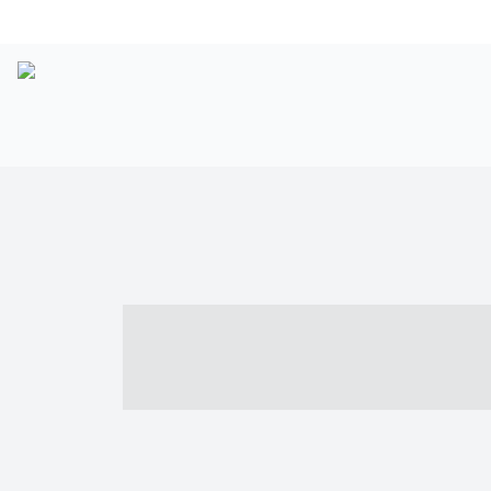
----- ----- -- -
- ------