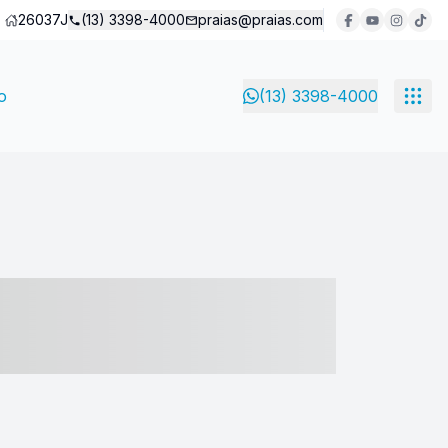
26037J
(13) 3398-4000
praias@praias.com
o
(13) 3398-4000
- ----- ----- --