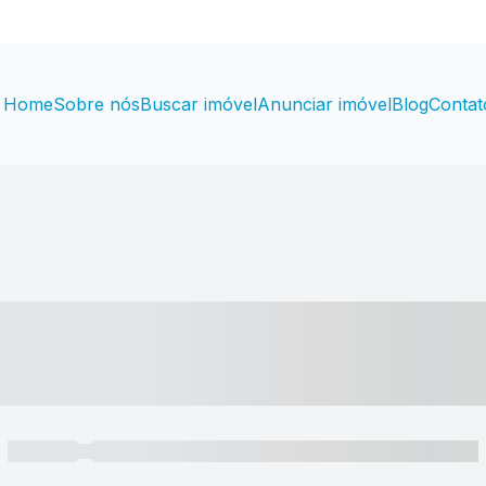
Home
Sobre nós
Buscar imóvel
Anunciar imóvel
Blog
Contat
----- ---- ---- -- ----
----- -----
----- ----- -- ------ ---- ---- -- ----- ----- ----- --- ------