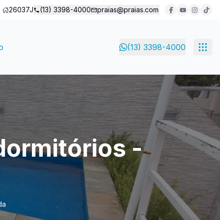
26037J
(13) 3398-4000
praias@praias.com
o
(13) 3398-4000
dormitórios -
da