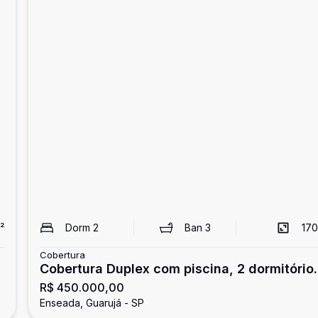
²
Dorm
2
Ban
3
170
Cobertura
Cobertura Duplex com piscina, 2 dormitório
R$ 450.000,00
Enseada, Guarujá
Enseada, Guarujá - SP