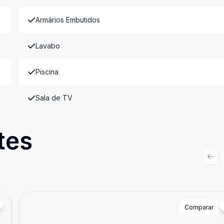
Armários Embutidos
Lavabo
Piscina
Sala de TV
tes
Prev
Cód:
84871
Comparar