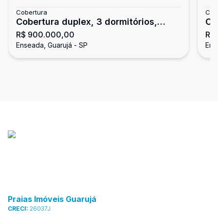
Cobertura
Cob
Cobertura duplex, 3 dormitórios,
Co
R$ 900.000,00
R$
Enseada, Guarujá
chu
Enseada, Guarujá - SP
Ens
Gu
Praias Imóveis Guarujá
CRECI:
26037J