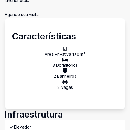
lanchonetes.
Agende sua visita.
Características
Área Privativa
170
m²
3
Dormitório
s
2
Banheiro
s
2
Vaga
s
Infraestrutura
Elevador