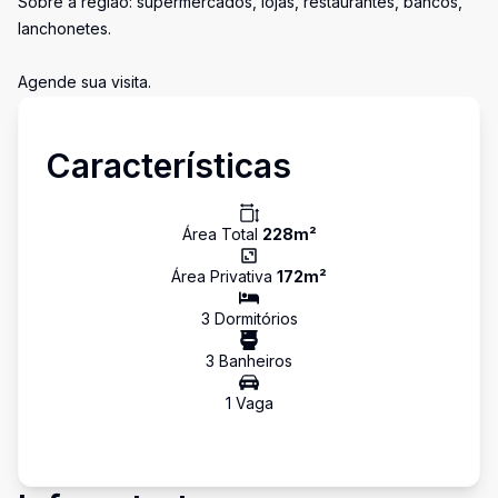
Sobre a região: supermercados, lojas, restaurantes, bancos,
lanchonetes.
Agende sua visita.
Características
Área Total
228
m²
Área Privativa
172
m²
3
Dormitório
s
3
Banheiro
s
1
Vaga