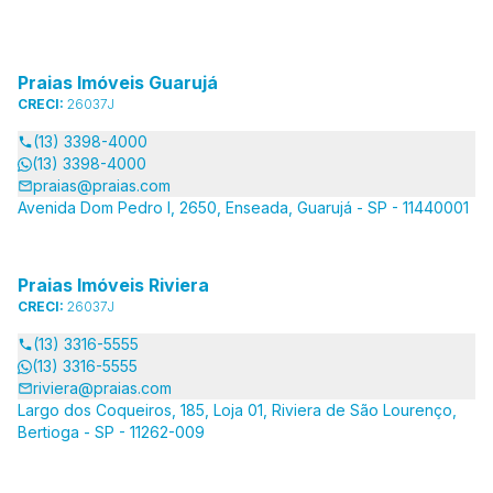
Praias Imóveis Guarujá
CRECI:
26037J
(13) 3398-4000
(13) 3398-4000
praias@praias.com
Avenida Dom Pedro I, 2650, Enseada, Guarujá - SP - 11440001
Praias Imóveis Riviera
CRECI:
26037J
(13) 3316-5555
(13) 3316-5555
riviera@praias.com
Largo dos Coqueiros, 185, Loja 01, Riviera de São Lourenço,
Bertioga - SP - 11262-009