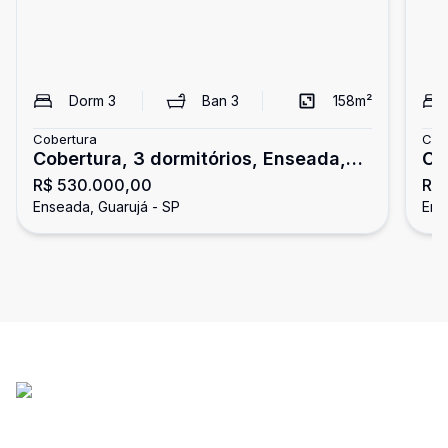
Dorm
3
Ban
3
158
m²
Cobertura
Cob
Cobertura, 3 dormitórios, Enseada,
Co
R$ 530.000,00
R$
Guarujá
En
Enseada, Guarujá - SP
Ens