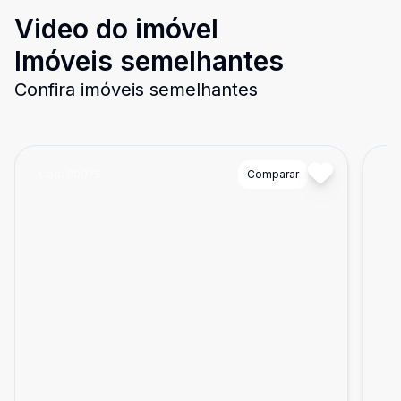
Video do imóvel
Imóveis semelhantes
Confira imóveis semelhantes
Cód:
80075
Comparar
Có