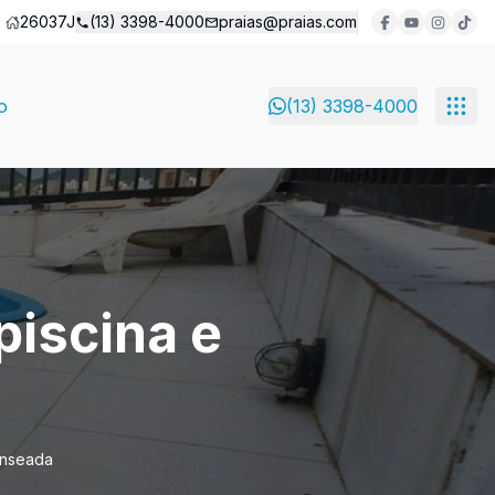
26037J
(13) 3398-4000
praias@praias.com
o
(13) 3398-4000
piscina e
 Enseada