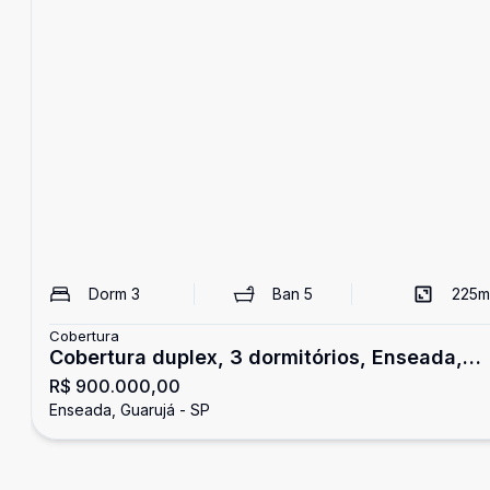
Dorm
3
Ban
5
225
m
Cobertura
Cobertura duplex, 3 dormitórios, Enseada,
R$ 900.000,00
Guarujá
Enseada, Guarujá - SP