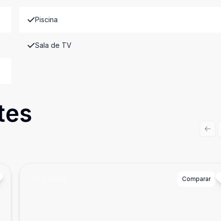
Piscina
Sala de TV
tes
Prev
Cód:
82492
Comparar