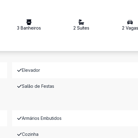
3
Banheiro
s
2
Suíte
s
2
Vaga
Elevador
Salão de Festas
Armários Embutidos
Cozinha