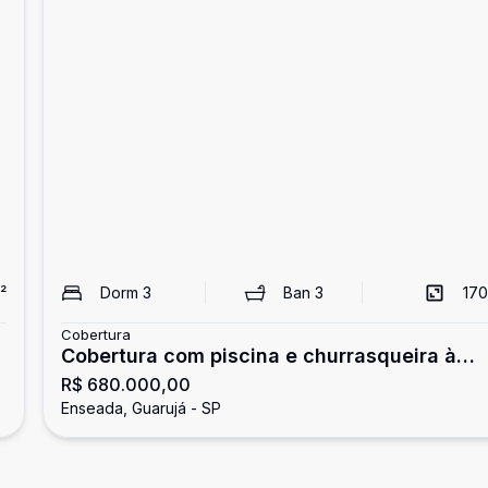
²
Dorm
3
Ban
3
170
Cobertura
Cobertura com piscina e churrasqueira à
R$ 680.000,00
venda na Enseada, Guarujá
Enseada, Guarujá - SP