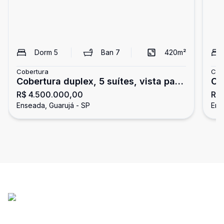
Dorm
5
Ban
7
420
m²
Cobertura
Cob
Cobertura duplex, 5 suítes, vista para
Co
R$ 4.500.000,00
R$
o mar, Tortugas
do
Enseada, Guarujá - SP
Ens