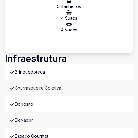
5
Banheiro
s
4
Suíte
s
4
Vaga
s
Infraestrutura
Brinquedoteca
Churrasqueira Coletiva
Depósito
Elevador
Espaco Gourmet