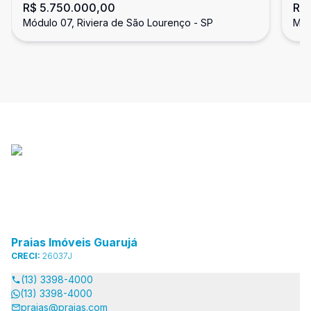
R$ 5.750.000,00
R$
de São Lourenço
Ri
Módulo 07, Riviera de São Lourenço - SP
Mód
Praias Imóveis Guarujá
CRECI:
26037J
(13) 3398-4000
(13) 3398-4000
praias@praias.com