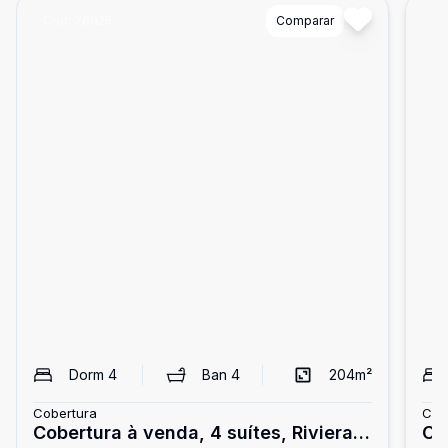
Cód:
76925
Comparar
Có
Dorm
4
Ban
4
204
m²
Cobertura
Cob
Cobertura à venda, 4 suítes, Riviera
Co