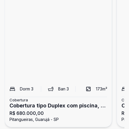
Dorm
3
Ban
3
173
m²
Cobertura
Cob
Cobertura tipo Duplex com piscina, 3
Co
R$ 680.000,00
R$ 
dormitórios, Pitangueiras, Guarujá
Gu
Pitangueiras, Guarujá - SP
Pit