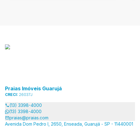
Praias Imóveis Guarujá
CRECI:
26037J
(13) 3398-4000
(13) 3398-4000
praias@praias.com
Avenida Dom Pedro I, 2650, Enseada, Guarujá - SP - 11440001