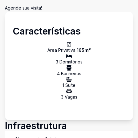
Agende sua visita!
Características
Área Privativa
165
m²
3
Dormitório
s
4
Banheiro
s
1
Suíte
3
Vaga
s
Infraestrutura