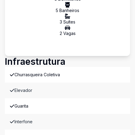
5
Banheiro
s
3
Suíte
s
2
Vaga
s
Infraestrutura
Churrasqueira Coletiva
Elevador
Guarita
Interfone