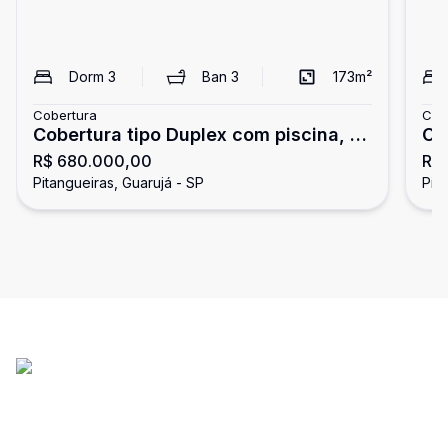
Dorm
3
Ban
3
173
m²
Cobertura
Cob
Cobertura tipo Duplex com piscina, 3
Co
R$ 680.000,00
R$ 
dormitórios, Pitangueiras, Guarujá
Gu
Pitangueiras, Guarujá - SP
Pit