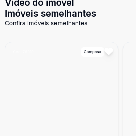
Video do imóvel
Imóveis semelhantes
Confira imóveis semelhantes
Cód:
76010
Comparar
Có