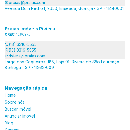
praias@praias.com
Avenida Dom Pedro I, 2650, Enseada, Guarujá - SP - 11440001
Praias Imóveis Riviera
CRECI:
26037J
(13) 3316-5555
(13) 3316-5555
riviera@praias.com
Largo dos Coqueiros, 185, Loja 01, Riviera de São Lourenço,
Bertioga - SP - 11262-009
Navegação rápida
Home
Sobre nós
Buscar imóvel
Anunciar imóvel
Blog
Contato