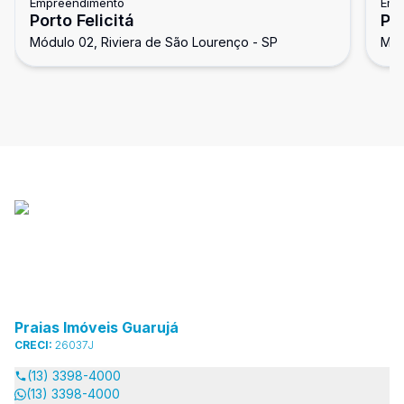
Empreendimento
Emp
Porto Felicitá
Po
Módulo 02, Riviera de São Lourenço - SP
Mód
Praias Imóveis Guarujá
CRECI:
26037J
(13) 3398-4000
(13) 3398-4000