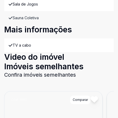
Sala de Jogos
Sauna Coletiva
Mais informações
TV a cabo
Video do imóvel
Imóveis semelhantes
Confira imóveis semelhantes
Cód:
1982
Comparar
Có