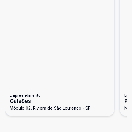
Empreendimento
Emp
Galeões
Po
Módulo 02, Riviera de São Lourenço - SP
Mód