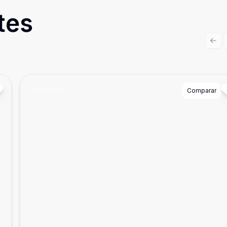
tes
Prev
Cód:
600
Comparar