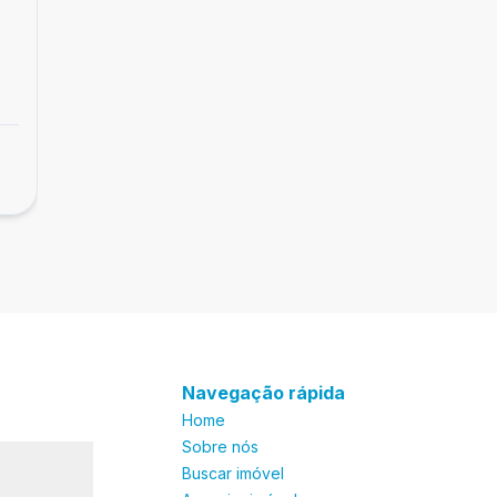
Empreendimento
Acquarela
Módulo 07, Riviera de São Lourenço - SP
Navegação rápida
Home
Sobre nós
Buscar imóvel