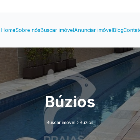
Home
Sobre nós
Buscar imóvel
Anunciar imóvel
Blog
Contat
Búzios
Buscar imóvel
Búzios