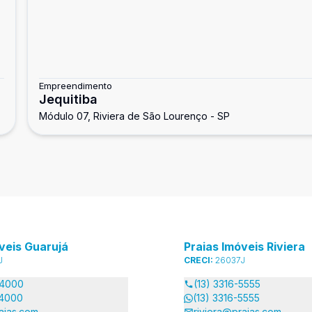
Empreendimento
Jequitiba
Módulo 07, Riviera de São Lourenço - SP
veis Guarujá
Praias Imóveis Riviera
J
CRECI:
26037J
-4000
(13) 3316-5555
-4000
(13) 3316-5555
aias.com
riviera@praias.com