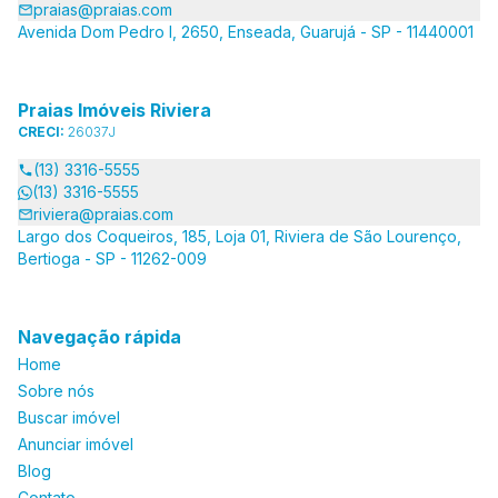
praias@praias.com
Avenida Dom Pedro I, 2650, Enseada, Guarujá - SP - 11440001
Praias Imóveis Riviera
CRECI:
26037J
(13) 3316-5555
(13) 3316-5555
riviera@praias.com
Largo dos Coqueiros, 185, Loja 01, Riviera de São Lourenço,
Bertioga - SP - 11262-009
Navegação rápida
Home
Sobre nós
Buscar imóvel
Anunciar imóvel
Blog
Contato