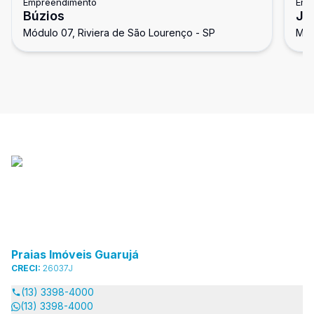
Empreendimento
Emp
Búzios
Je
Módulo 07, Riviera de São Lourenço - SP
Mód
Praias Imóveis Guarujá
CRECI:
26037J
(13) 3398-4000
(13) 3398-4000