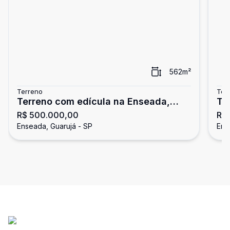
562
m²
Terreno
Ter
Terreno com edícula na Enseada,
Te
R$ 500.000,00
R$
Guarujá
Gu
Enseada, Guarujá - SP
Ens