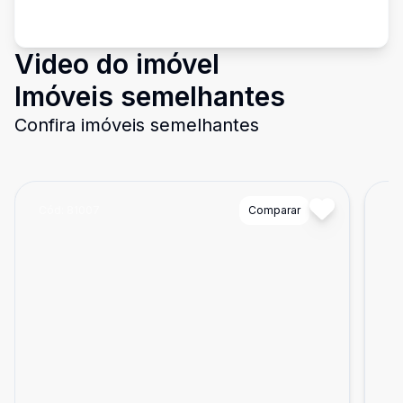
Video do imóvel
Imóveis semelhantes
Confira imóveis semelhantes
Cód:
81007
Comparar
Có