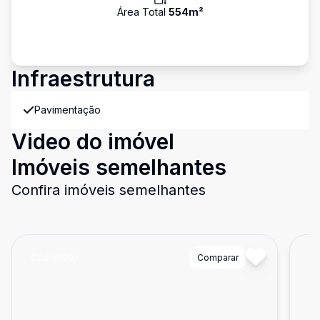
Área Total
554
m²
Infraestrutura
Pavimentação
Video do imóvel
Imóveis semelhantes
Confira imóveis semelhantes
Cód:
81007
Comparar
Có