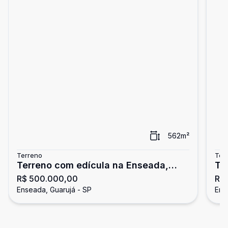
562
m²
Terreno
Ter
Terreno com edícula na Enseada,
Te
R$ 500.000,00
R$
Guarujá
Gu
Enseada, Guarujá - SP
Ens