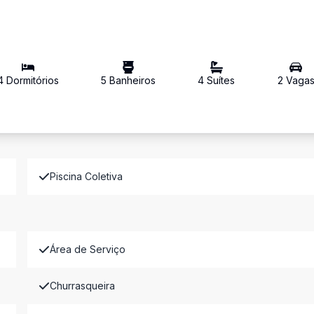
4
Dormitório
s
5
Banheiro
s
4
Suíte
s
2
Vaga
Piscina Coletiva
Área de Serviço
Churrasqueira