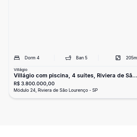
Dorm
4
Ban
5
205
m
Villágio
Villágio com piscina, 4 suítes, Riviera de São
R$ 3.800.000,00
Loureço
Módulo 24, Riviera de São Lourenço - SP