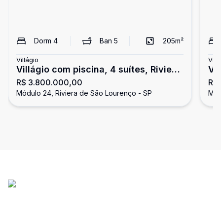
Dorm
4
Ban
5
205
m²
Villágio
Vill
Villágio com piscina, 4 suítes, Riviera
Vil
R$ 3.800.000,00
R$
de São Loureço
Lo
Módulo 24, Riviera de São Lourenço - SP
Mód