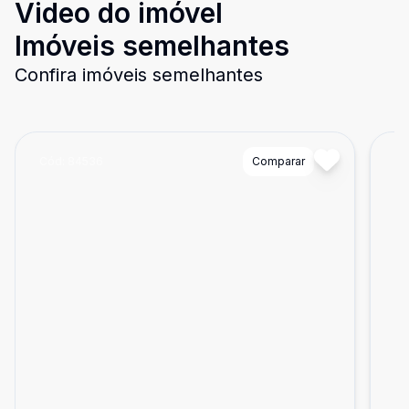
Video do imóvel
Imóveis semelhantes
Confira imóveis semelhantes
Cód:
84536
Comparar
Có