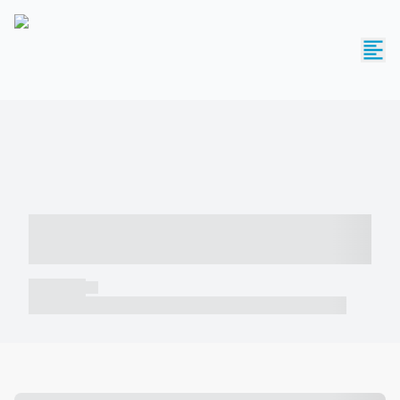
----- ----- -- ------ ---- ---- -- ----- -----
----- --- ------
----- -----
----- ----- -- ------ ---- ---- -- ----- ----- ----- --- ------