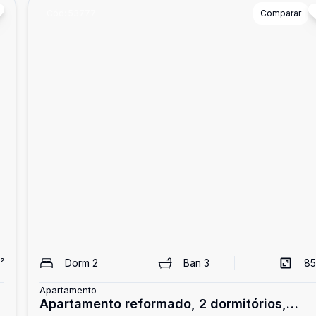
Cód:
53777
Comparar
²
Dorm
2
Ban
3
85
Apartamento
Apartamento reformado, 2 dormitórios,