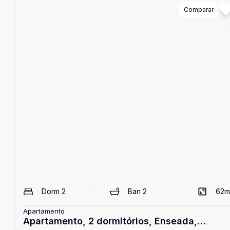
Cód:
82163
Comparar
Dorm
2
Ban
2
62
m
Apartamento
Apartamento, 2 dormitórios, Enseada,