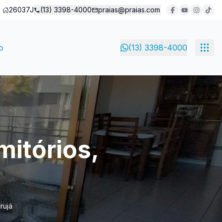
26037J
(13) 3398-4000
praias@praias.com
o
(13) 3398-4000
itórios,
rujá