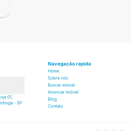
R$ 320.000,00
Guarujá
Enseada, Guarujá - SP
Navegação rápida
Home
Sobre nós
Buscar imóvel
Anunciar imóvel
oja 01,
Blog
ertioga - SP
Contato