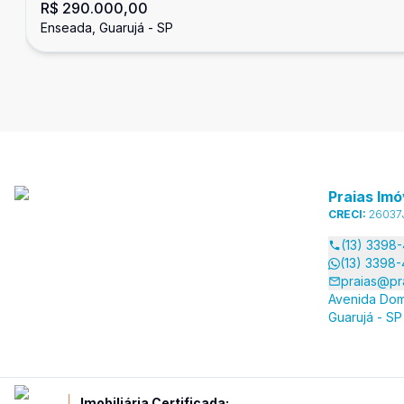
R$ 290.000,00
Guarujá
Enseada, Guarujá - SP
Praias Imó
CRECI:
26037
(13) 3398
(13) 3398
praias@pr
Avenida Dom
Guarujá - SP
Imobiliária Certificada: