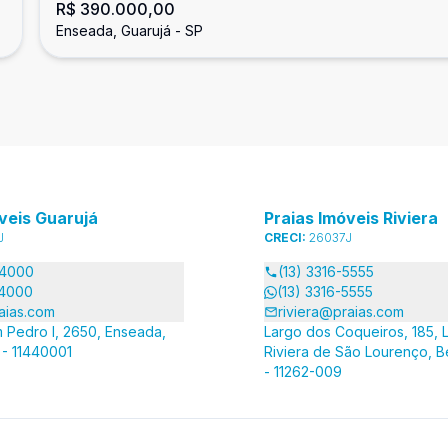
R$ 390.000,00
Enseada, Guarujá
Enseada, Guarujá - SP
veis Guarujá
Praias Imóveis Riviera
J
CRECI:
26037J
-4000
(13) 3316-5555
-4000
(13) 3316-5555
aias.com
riviera@praias.com
 Pedro I, 2650, Enseada,
Largo dos Coqueiros, 185, L
 - 11440001
Riviera de São Lourenço, B
- 11262-009