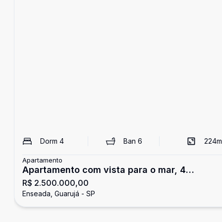
Dorm
4
Ban
6
224
m
Apartamento
Apartamento com vista para o mar, 4
R$ 2.500.000,00
dormitórios, Tortugas, Guarujá
Enseada, Guarujá - SP