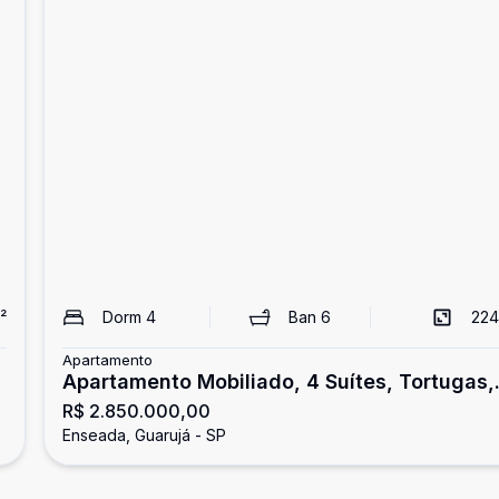
²
Dorm
4
Ban
6
224
Apartamento
Apartamento Mobiliado, 4 Suítes, Tortugas,
R$ 2.850.000,00
Guarujá
Enseada, Guarujá - SP