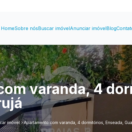
Home
Sobre nós
Buscar imóvel
Anunciar imóvel
Blog
Contat
om varanda, 4 dorm
ujá
car imóvel
Apartamento com varanda, 4 dormitórios, Enseada, Gua