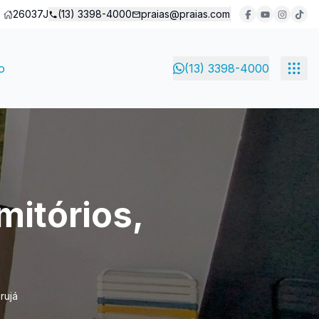
26037J
(13) 3398-4000
praias@praias.com
o
(13) 3398-4000
itórios,
rujá