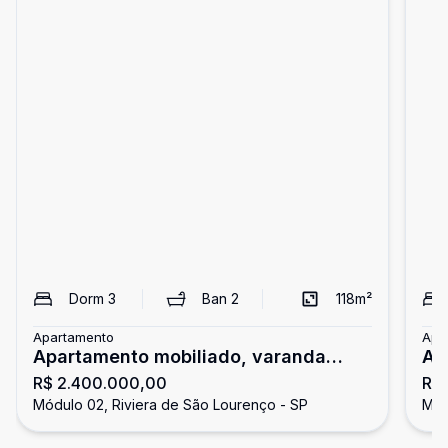
Dorm
3
Ban
2
118
m²
Apartamento
Apa
Apartamento mobiliado, varanda
Ap
R$ 2.400.000,00
R$
gourmet, Riviera
do
Módulo 02, Riviera de São Lourenço - SP
Mód