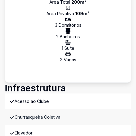
Área Total
200
m²
Área Privativa
109
m²
3
Dormitório
s
2
Banheiro
s
1
Suíte
3
Vaga
s
Infraestrutura
Acesso ao Clube
Churrasqueira Coletiva
Elevador