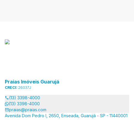
Praias Imóveis Guarujá
CRECI:
26037J
(13) 3398-4000
(13) 3398-4000
praias@praias.com
Avenida Dom Pedro I, 2650, Enseada, Guarujá - SP - 11440001