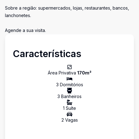
Sobre a região: supermercados, lojas, restaurantes, bancos,
lanchonetes.
Agende a sua visita.
Características
Área Privativa
170
m²
3
Dormitório
s
3
Banheiro
s
1
Suíte
2
Vaga
s