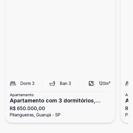
Dorm
3
Ban
3
120
m²
Apartamento
Apa
Apartamento com 3 dormitórios,
Ap
R$ 650.000,00
R$
Pitangueiras, Guarujá
do
Pitangueiras, Guarujá - SP
Pit