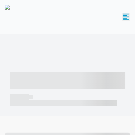
----- ----- -- ------ ---- ---- -- ----- -----
----- --- ------
----- -----
----- ----- -- ------ ---- ---- -- ----- ----- ----- --- ------