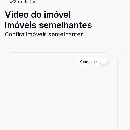
Sala de TV
Video do imóvel
Imóveis semelhantes
Confira imóveis semelhantes
Cód:
80075
Comparar
Có