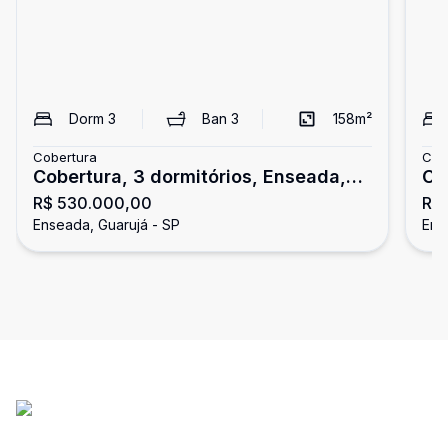
Dorm
3
Ban
3
158
m²
Cobertura
Cob
Cobertura, 3 dormitórios, Enseada,
Co
R$ 530.000,00
R$
Guarujá
En
Enseada, Guarujá - SP
Ens