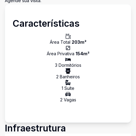
Agende sua visita.
Características
Área Total
203
m²
Área Privativa
154
m²
3
Dormitório
s
2
Banheiro
s
1
Suíte
2
Vaga
s
Infraestrutura