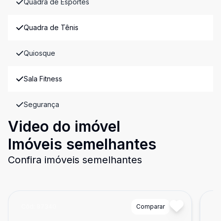
Quadra de Esportes
Quadra de Tênis
Quiosque
Sala Fitness
Segurança
Video do imóvel
Imóveis semelhantes
Confira imóveis semelhantes
Cód:
87340
Comparar
Có