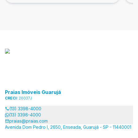
Praias Imóveis Guarujá
CRECI:
26037J
(13) 3398-4000
(13) 3398-4000
praias@praias.com
Avenida Dom Pedro I, 2650, Enseada, Guarujá - SP - 11440001