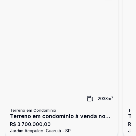
2033
m²
Terreno em Condomínio
Ter
Terreno em condomínio à venda no
Te
R$ 3.700.000,00
R$
Jardim Acapulco, Guarujá
Jardim Acapulco, Guarujá - SP
Jar