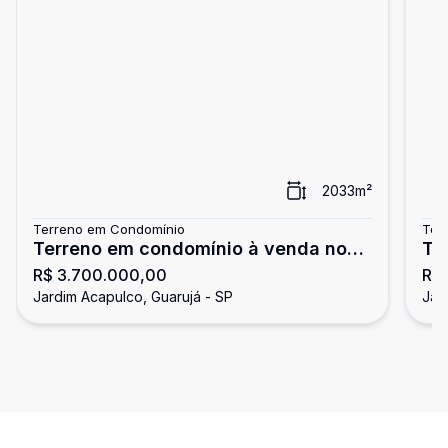
2033
m²
Terreno em Condomínio
Ter
Terreno em condomínio à venda no
Te
R$ 3.700.000,00
R$
Jardim Acapulco, Guarujá
Jardim Acapulco, Guarujá - SP
Jar