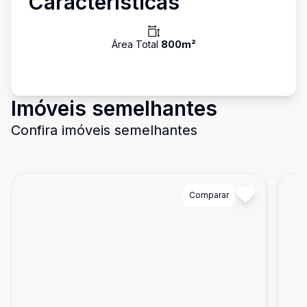
Características
Área Total
800
m²
Imóveis semelhantes
Confira imóveis semelhantes
Cód:
87340
Comparar
Có