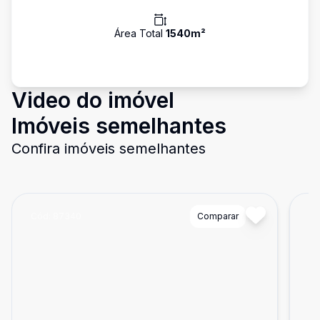
Área Total
1540
m²
Video do imóvel
Imóveis semelhantes
Confira imóveis semelhantes
Cód:
87340
Comparar
Có