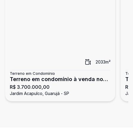
2033
m²
Terreno em Condomínio
Ter
Terreno em condomínio à venda no
Te
R$ 3.700.000,00
R$ 
Jardim Acapulco, Guarujá
Ja
Jardim Acapulco, Guarujá - SP
Jar