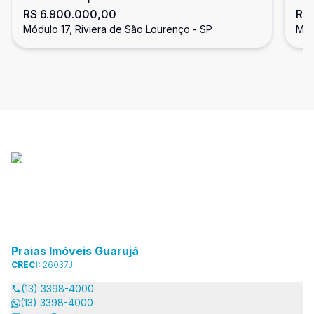
R$ 6.900.000,00
R$
fechado, Riviera de São Lourenço
Ri
Módulo 17, Riviera de São Lourenço - SP
Mód
Praias Imóveis Guarujá
CRECI:
26037J
(13) 3398-4000
(13) 3398-4000