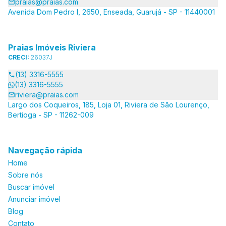
praias@praias.com
Avenida Dom Pedro I, 2650, Enseada, Guarujá - SP - 11440001
Praias Imóveis Riviera
CRECI:
26037J
(13) 3316-5555
(13) 3316-5555
riviera@praias.com
Largo dos Coqueiros, 185, Loja 01, Riviera de São Lourenço,
Bertioga - SP - 11262-009
Navegação rápida
Home
Sobre nós
Buscar imóvel
Anunciar imóvel
Blog
Contato